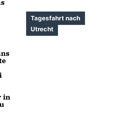
as
Tagesfahrt nach
Utrecht
uns
te
i
 in
zu