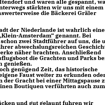
ltendorf und waren alle gespannt, w
Unterwegs stärkten wir uns mit einem
swerterweise die Bäckerei Gräler
tadt der Niederlande ist wahrlich eine
 „Klein-Amsterdam“ genannt. Bei
schon zwei Stadtführer auf uns, die 
t ihrer abwechslungsreichen Geschich
werke näher brachten. Anschließend
flugsboot die Grachten und Parks be
n genießen.
och genügend Zeit, das historische
eigene Faust weiter zu erkunden oder
n der Gracht bei einer Mittagspause 
einen Boutiquen verführten auch zum
rücken und gut gelaunt fuhren wir