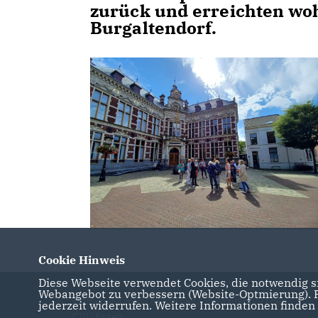
zurück und erreichten wo
Burgaltendorf.
Cookie Hinweis
Diese Webseite verwendet Cookies, die notwendig si
Webangebot zu verbessern (Website-Optmierung). Fü
Homepage vom Ortsverband Burgaltendorf der
jederzeit widerrufen. Weitere Informationen finden
CDU Essen