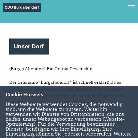
CDU Burgaltendorf
Unser Dorf
(Burg-) Altendorf: Ein Ort mit Geschichte
Der Ortsname "Burgaltendorf" ist schnell erklärt: Da es
zur Zeit der Eingemeindung im Jahre 1970 schon einen
Cookie Hinweis
Essener Stadtteil mit dem Namen "Altendorf" gab, wurde -
mit Blick auf die sehenswürdige Burganlage im Unterdorf
Diese Webseite verwendet Cookies, die notwendig
sind, um die Webseite zu nutzen. Weiterhin
- der Name Burgaltendorf gewählt.
verwenden wir Dienste von Drittanbietern, die uns
helfen, unser Webangebot zu verbessern (Website-
Die Geschichte unserer Burg prägt auch den Ort zu ihren
Optmierung). Für die Verwendung bestimmter
Dienste, benötigen wir Ihre Einwilligung. Ihre
Füßen:
Einwilligung können Sie jederzeit widerrufen. Weitere
Die Wasserburg Altendorf entstand um 1180 im