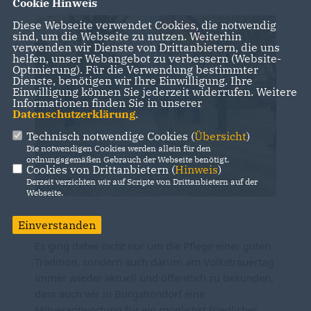
Cookie Hinweis
Diese Webseite verwendet Cookies, die notwendig
sind, um die Webseite zu nutzen. Weiterhin
verwenden wir Dienste von Drittanbietern, die uns
helfen, unser Webangebot zu verbessern (Website-
Optmierung). Für die Verwendung bestimmter
Dienste, benötigen wir Ihre Einwilligung. Ihre
Einwilligung können Sie jederzeit widerrufen. Weitere
Informationen finden Sie in unserer
Datenschutzerklärung
.
Technisch notwendige Cookies (
Übersicht
)
Die notwendigen Cookies werden allein für den
ordnungsgemäßen Gebrauch der Webseite benötigt.
Cookies von Drittanbietern (
Hinweis
)
Derzeit verzichten wir auf Scripte von Drittanbietern auf der
Webseite.
Einverstanden
Es ging dabei nicht nur um die Pflege einer guten 
Tradition, sondern auch darum am Volkstrauertag 
immer wieder aktuell und öffentlich zu bekunden, 
dass auch wir in Burgaltendorf eine 
Mitverantwortung für ein möglichst friedliches 